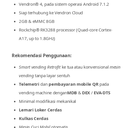
[8-inci]
Layar Vendroid
Vendron® 4, pada sistem operasi Android 7.1.2
Siap terhubung ke Vendron Cloud
2GB & eMMC 8GB
Rockchip® RK3288 processor (Quad-core Cortex-
A17, up to 1.8GHz)
Rekomendasi Penggunaan:
Smart vending Retrofit
ke tua atau konvensional
mesin
vending
tanpa layar sentuh
Telemetri
dan
pembayaran mobile QR
pada