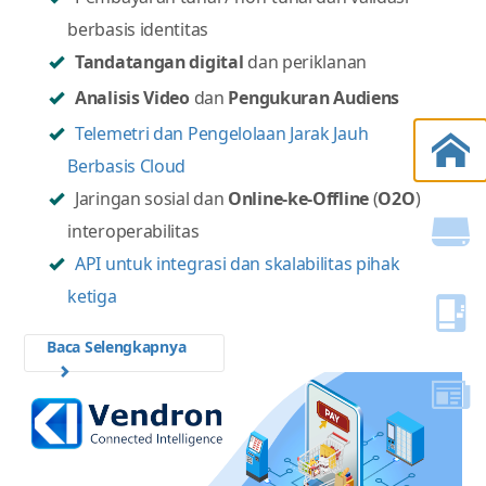
kemampuan berikut:
Interaktivitas multimedia (dengan
Tanpa
Kontak dan Tanpa Sentuhan
)
Pembayaran tunai / non-tunai dan validasi
berbasis identitas
Tandatangan digital
dan periklanan
Analisis Video
dan
Pengukuran Audiens
Telemetri dan Pengelolaan Jarak Jauh
Berbasis Cloud
Jaringan sosial dan
Online-ke-Offline
(
O2O
)
interoperabilitas
API untuk integrasi dan skalabilitas pihak
ketiga