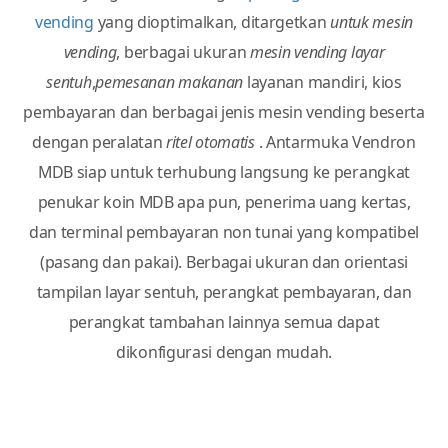
Perangkat Vendron
adalah rangkaian perangkat keras
yang tertanam dalam
pengendali smart vending
mesin
yang dikemas dengan
perangkat lunak smart
vending
yang dioptimalkan, ditargetkan
untuk mesin
vending
, berbagai ukuran
mesin vending layar
sentuh
,
pemesanan makanan
layanan mandiri, kios
pembayaran dan berbagai jenis mesin vending beserta
dengan peralatan
ritel otomatis
. Antarmuka Vendron
MDB siap untuk terhubung langsung ke perangkat
penukar koin MDB apa pun, penerima uang kertas,
dan terminal pembayaran non tunai yang kompatibel
(pasang dan pakai). Berbagai ukuran dan orientasi
tampilan layar sentuh, perangkat pembayaran, dan