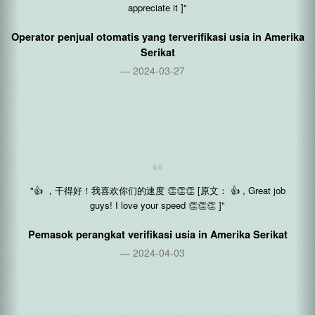
"你们在整个过程中表现非常出色。我们非常感激 [原文： You guys
have been fantastic through this whole process. We really
appreciate it ]"
Operator penjual otomatis yang terverifikasi usia in
Amerika
Serikat
2024-03-27
"👍 ，干得好！我喜欢你们的速度 👏👏👏 [原文： 👍 , Great job
guys! I love your speed 👏👏👏 ]"