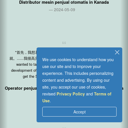
"你们显然在这方面花了很多时间，新功能一定会很有帮助。谢谢！
[原文： You clearly spent a lot of time with this and the new
features are going to be helpful. Thanks! ]"
Distributor mesin penjual otomatis in
Kanada
2024-05-09
We use cookies to understand how you
use our site and to improve your
experience. This includes personalizing
content and advertising. By using our
site, you accept our use of cookies,
"首先，我想花点时间祝贺你们团队在称重感应技术方面的成
revised
and
Privacy Policy
Terms of
就。......我很高兴智能储物柜很快就能投入使用。 [原文： Firstly, I
.
Use
wanted to take a second to congratulate your team on the
development of the Weigh Cell Technology. ...and I’m excited to
Accept
get the Smart Locker up and running very soon. ]"
Operator penjual suku cadang industri dan APD in
Australia