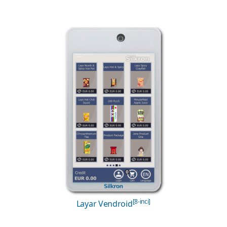
Kebutuhan minimal untuk skalabilitas dan integrasi di
masa depan
Preferensi untuk OS Android