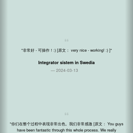
"到目前为止我很喜欢这个平台... [原文： I like the platform so far...
]"
Distributor mesin penjual otomatis in
Trinidad dan Tobago
2024-03-06
"非常好 - 可操作！:) [原文： very nice - working! :) ]"
Integrator sistem in
Swedia
2024-03-13