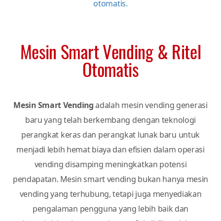
mesin
,
kios vending
,
vending mesin pintar
,
vending
mesin layar sentuh
,
kulkas pintar
,
lemari loker
pintar
,
vending mesin kopi
,
kios pemesanan
makanan
dan berbagai jenis
peralatan ritel
otomatis.
Mesin Smart Vending & Ritel
Otomatis
Mesin Smart Vending
adalah mesin vending generasi
baru yang telah berkembang dengan teknologi
perangkat keras dan perangkat lunak baru untuk
menjadi lebih hemat biaya dan efisien dalam operasi