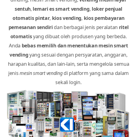
Platform perangkat lunak Vendron
smart vending
adalah
agnostik-mesin
, artinya dapat digunakan pada
semua jenis
vending mesin
di lantai atau dipasang di
dinding, mesin smart vending,
vending mesin layar
sentuh
,
lemari es smart vending
,
loker penjual
otomatis pintar
,
kios vending
,
kios pembayaran
pemesanan sendiri
dan berbagai jenis peralatan
ritel
otomatis
yang dibuat oleh produsen yang berbeda.
Anda
bebas memilih dan menentukan mesin smart
vending
yang sesuai dengan persyaratan, anggaran,
harapan kualitas, dan lain-lain, serta mengelola semua
jenis
mesin smart vending
di platform yang sama dalam
sekali login.