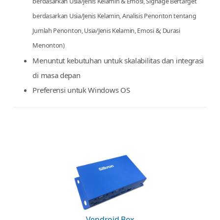
Aplikasi
smart retail
tingkat tinggi
(
3D vending
atau
gaming)
Diperlukan fitur Vendron Ultimate
(Rekomendasi Produk
Berdasarkan Usia/Jenis Kelamin, Analisis Penjualan
berdasarkan Usia/Jenis Kelamin & Emosi, Signage Bertarget
berdasarkan Usia/Jenis Kelamin, Analisis Penonton tentang
Jumlah Penonton, Usia/Jenis Kelamin, Emosi &; Durasi
Menonton)
Menuntut kebutuhan untuk skalabilitas dan integrasi
di masa depan
Preferensi untuk Windows OS