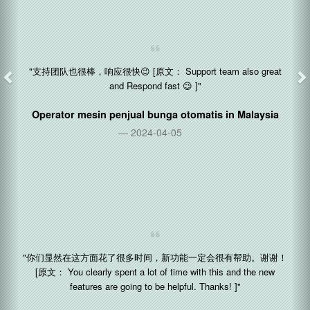
Pemasok perangkat verifikasi usia in
Amerika Serikat
2024-04-03
"支持团队也很棒，响应很快😉 [原文： Support team also great
and Respond fast 😉 ]"
Operator mesin penjual bunga otomatis in
Malaysia
2024-04-05