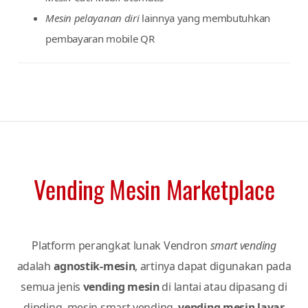
vending machine dengan
MDB
&
DEX
/
EVA-DTS
Minimal modifikasi mekanikal
Lemari Loker Cerdas
Kulkas Cerdas
Mesin Cuci Mobil
otomatis
Mesin pelayanan diri
lainnya yang membutuhkan
pembayaran mobile QR
Vending Mesin Marketplace