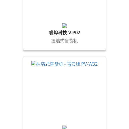
睿烨科技 V-P02
挂墙式售货机