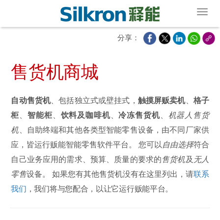
Toggl
分享：
售货机商城
自动售货机
、包括独立式或壁挂式，
触摸屏贩卖机
、
格子
柜
、
智能柜
、
饮料及咖啡机
、
冷冻售货机
、
机器人售货
机
、自助终端和其他各类型智能零售设备，由不同厂家供
应，皆运行贩能智能零售软件平台。 您可以
自由选择
符合
自己业务应用的需求、预算、质量的要求的
售货机
及
无人
零售
设备。 如果您有其他售货机没有在这里列出，请
联系
我们
，我们将与您配合，以让它运行贩能平台。